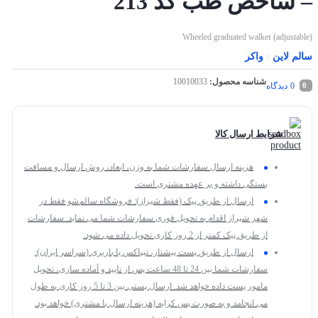
– شاخص طب کد 213
Wheeled graduated walker (adjustable)
سالم لاین
واکر
/
شناسه محصول:
10010033
0
دیدگاه
0
شرایط ارسال کالا
هزینه ارسال سفارشات شما به وزن، ابعاد، روش ارسال و مسافت
بستگی داشته و بر عهده مشتری است.
ارسال از طریق پیک (فقط شیراز): فروشگاه سالم‌شو فقط در
شهر شیراز اقدام به تحویل فوری سفارشات شما می نماید. سفارشات
از طریق پیک کمتر از 2 روز کاری تحویل داده می شود.
ارسال از طریق پست پیشتاز، تیپاکس یا باربری (سراسر ایران):
سفارشات شما بین 24 تا 48 ساعت پس از تایید و آماده سازی، تحویل
مامور پست داده خواهد شد. ارسال پستی بین 3 تا 5 روز کاری به طول
می انجامد و به صورت پس کرایه (هزینه ارسال با مشتری) خواهد بود.