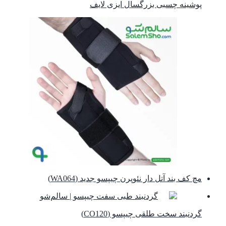
پوشینه چسبی بزرگسال ایزی لایف
مچ کف بند آتل دار نئوپرن چیپسو جدید (WA064)
گردنبند سخت طلقی چیپسو (CO120)