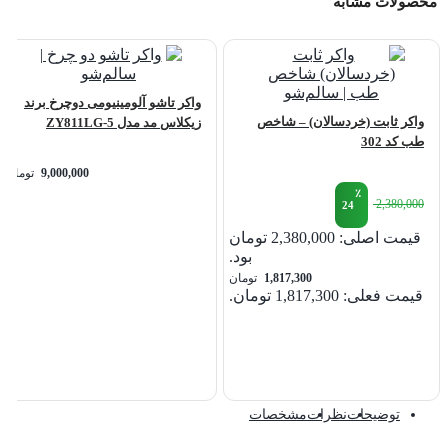
محصولات مشابه
واکر تاشو آلومینیومی دوچرخ برند
واکر ثابت (خردسالان) – شاخص
زیکلاس مد مدل ZY811LG-5
طب کد 302
9,000,000
تومان
٪
2,380,000
24
قیمت اصلی: 2,380,000 تومان
بود.
1,817,300
تومان
قیمت فعلی: 1,817,300 تومان.
توضیحات
نظرات
مشخصات