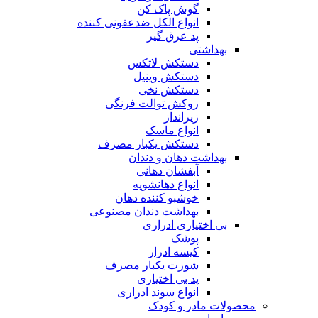
گوش پاک کن
انواع الکل ضدعفونی کننده
پد عرق گیر
بهداشتی
دستکش لاتکس
دستکش وینیل
دستکش نخی
روکش توالت فرنگی
زیرانداز
انواع ماسک
دستکش یکبار مصرف
بهداشت دهان و دندان
آبفشان دهانی
انواع دهانشویه
خوشبو کننده دهان
بهداشت دندان مصنوعی
بی اختیاری ادراری
پوشک
کیسه ادرار
شورت یکبار مصرف
پد بی اختیاری
انواع سوند ادراری
محصولات مادر و کودک