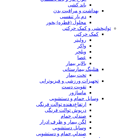
باند کشی
بهداشت و مراقبت بدن
دم یار تنفسی
محلول (قطره) بخور
توانبخشی و کمک حرکتی
کمک حرکتی
رولیتر
واکر
ویلچر
عصا
بالابر بیمار
هتلینگ بیمارستانی
تخت‌ بیمار
تجهیزات ورزشی و فیزیوتراپی
تقویت دست
ماساژور
وسایل حمام و دستشویی
ارتفاع‌دهنده توالت فرنگی
درپوش توالت فرنگی
صندلی حمام
لگن بیمار و ظرف ادرار
وسایل دستشویی
صندلیِ حمام و دستشویی