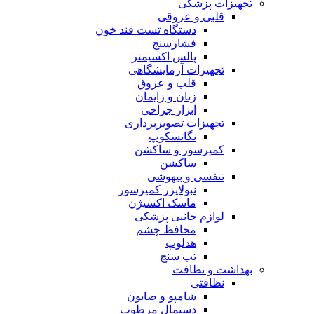
تجهیزات پزشکی
قلبی و عروقی
دستگاه تست قند خون
فشارسنج
پالس اکسیمتر
تجهیزات آزمایشگاهی
قلب و عروق
زنان و زایمان
ابزار جراحی
تجهیزات تصویربرداری
نگاتسکوپ
کمپرسور و ساکشن
ساکشن
تنفسی و بیهوشی
نبولایزر کمپرسور
ماسک اکسیژن
لوازم جانبی پزشکی
محافظ چشم
هدلوپ
تب سنج
بهداشت و نظافت
نظافتی
شامپو و صابون
دستمال مرطوب