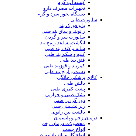
کیسه آب گرم
تجهیزات مصرف دارو
دستگاه بخور سرد و گرم
ساپورت طبی
پا و قوزک بند
زانوبند و ساق بند طبی
ساپورت سر و گردن
انگشت، ساعد و مچ بند
شانه و کتف بند طبی
کلیه و شکم بند طبی
فتق بند طبی
کمربند و قوزبند طبی
دست و آرنج بند طبی
کالای پزشکی خانگی
بالش طبی
پشت کمری طبی
تشک طبی و حرارتی
دور گردنی طبی
زیر نشیمنی طبی
بالشت بین زانویی
درمان زخم و پانسمان
محصولات درمان زخم
انواع چسب
انواع گاز و باند پانسمان