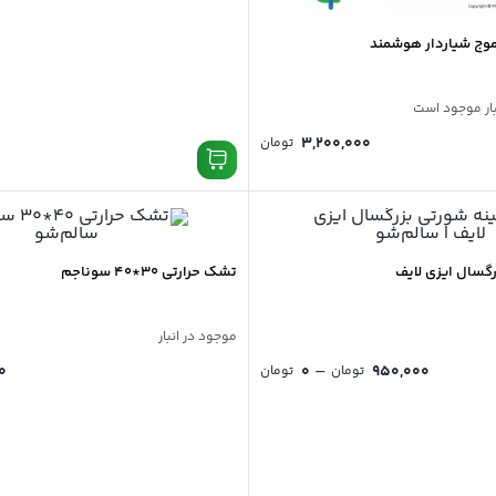
وج شیاردار هوشمند
3,200,000
تومان
گسال ایزی لایف
تشک حرارتی 30*40 سوناجم
موجود در انبار
–
0
0
950,000
تومان
تومان