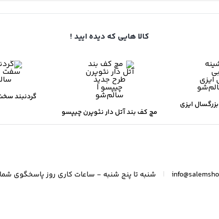
کالا هایی که دیده ایید !
گردنبند سخت
زرگسال ایزی
مچ کف بند آتل دار نئوپرن چیپسو
(CO120)
ف
جدید (WA064)
|
info@salemsh
شنبه تا پنج شنبه - ساعات کاری روز پاسخگوی شم