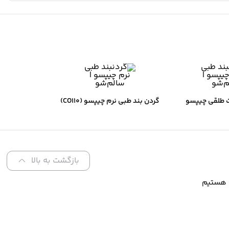
 طلقی چیپسو
گردن بند طبی نرم چیپسو (CO110)
بازگشت به بالا
ا هستیم